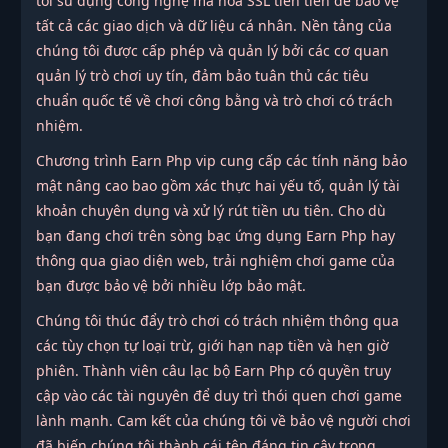
tôi sử dụng công nghệ mã hóa SSL tiên tiến để bảo vệ
tất cả các giao dịch và dữ liệu cá nhân. Nền tảng của
chúng tôi được cấp phép và quản lý bởi các cơ quan
quản lý trò chơi uy tín, đảm bảo tuân thủ các tiêu
chuẩn quốc tế về chơi công bằng và trò chơi có trách
nhiệm.
Chương trình Earn Php vip cung cấp các tính năng bảo
mật nâng cao bao gồm xác thực hai yếu tố, quản lý tài
khoản chuyên dụng và xử lý rút tiền ưu tiên. Cho dù
bạn đang chơi trên sòng bạc ứng dụng Earn Php hay
thông qua giao diện web, trải nghiệm chơi game của
bạn được bảo vệ bởi nhiều lớp bảo mật.
Chúng tôi thúc đẩy trò chơi có trách nhiệm thông qua
các tùy chọn tự loại trừ, giới hạn nạp tiền và hẹn giờ
phiên. Thành viên câu lạc bộ Earn Php có quyền truy
cập vào các tài nguyên để duy trì thói quen chơi game
lành mạnh. Cam kết của chúng tôi về bảo vệ người chơi
đã biến chúng tôi thành cái tên đáng tin cậy trong