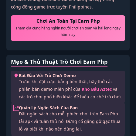
cộng đồng game trực tuyến Philippines.
Chơi An Toàn Tại Earn Php
Tham gia cùng hàng nghìn người chơi an toàn và hài lòng ngay
hôm nay
Mẹo & Thủ Thuật Trò Chơi Earn Php
Bắt Đầu Với Trò Chơi Demo
lightbulb
Trước khi đặt cược bằng tiền thật, hãy thử các
phiên bản demo miễn phí của
Kho Báu Aztec
và
các trò chơi phổ biến khác để hiểu cơ chế trò chơi.
Quản Lý Ngân Sách Của Bạn
Đặt ngân sách cho mỗi phiên chơi trên Earn Php
tải apk và tuân thủ nó. Đừng cố gắng gỡ gạc thua
lỗ và biết khi nào nên dừng lại.