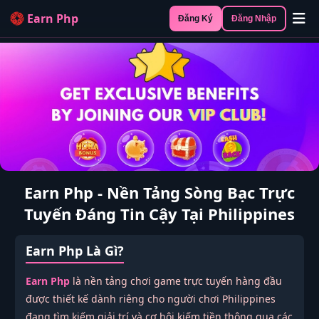
Earn Php
Đăng Ký
Đăng Nhập
Earn Php - Nền Tảng Sòng Bạc Trực
Tuyến Đáng Tin Cậy Tại Philippines
Earn Php Là Gì?
Earn Php
là nền tảng chơi game trực tuyến hàng đầu
được thiết kế dành riêng cho người chơi Philippines
đang tìm kiếm giải trí và cơ hội kiếm tiền thông qua các