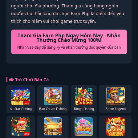
người chơi địa phương. Tham gia cùng hàng nghìn
người chơi hài lòng đã chọn Earn Php là điểm đến yêu
thích cho niềm vui chơi game trực tuyến.
Tham Gia Earn Php Ngay Hôm Nay - Nhận
Thưởng Chào Mừng 100%!
Nhấn vào đây để đăng ký và nhận thưởng độc quyền của bạn
Trò Chơi Bắn Cá
All Star Fishing
Bao Chuan Fishing
Bingo Fishing
Boom Legend