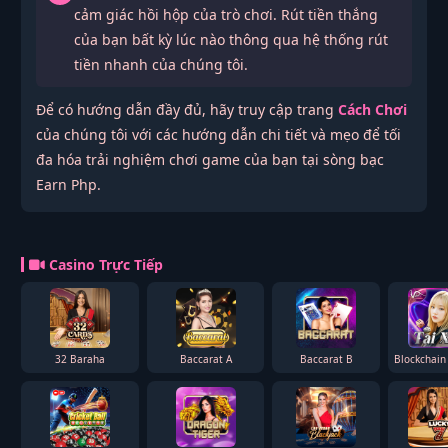
cảm giác hồi hộp của trò chơi. Rút tiền thắng
của bạn bất kỳ lúc nào thông qua hệ thống rút
tiền nhanh của chúng tôi.
Để có hướng dẫn đầy đủ, hãy truy cập trang
Cách Chơi
của chúng tôi với các hướng dẫn chi tiết và mẹo để tối
đa hóa trải nghiệm chơi game của bạn tại sòng bạc
Earn Php.
Casino Trực Tiếp
32 Baraha
Baccarat A
Baccarat B
Blockchain 