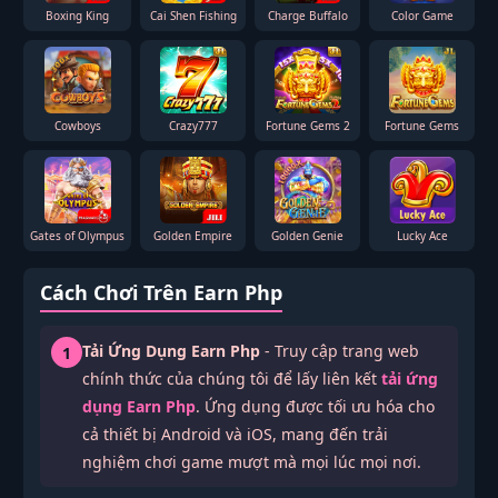
Boxing King
Cai Shen Fishing
Charge Buffalo
Color Game
Cowboys
Crazy777
Fortune Gems 2
Fortune Gems
Gates of Olympus
Golden Empire
Golden Genie
Lucky Ace
Cách Chơi Trên Earn Php
Tải Ứng Dụng Earn Php
- Truy cập trang web
chính thức của chúng tôi để lấy liên kết
tải ứng
dụng Earn Php
. Ứng dụng được tối ưu hóa cho
cả thiết bị Android và iOS, mang đến trải
nghiệm chơi game mượt mà mọi lúc mọi nơi.